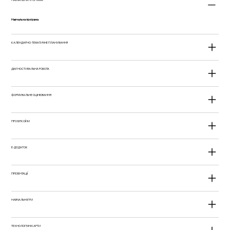
Навчальна програма
КАЛЕНДАРНО-ТЕМАТИЧНЕ ПЛАНУВАННЯ
ДІАГНОСТУВАЛЬНА РОБОТА
ФОРМУВАЛЬНЕ ОЦІНЮВАННЯ
ПРО БІТКОЇНИ
Е-ДОДАТОК
ПРЕЗЕНТАЦІЇ
НАВЧАЛЬНІ ІГРИ
ТЕХНОЛОГІЧНІ КАРТИ