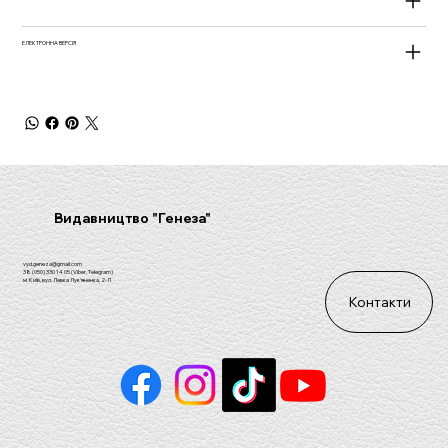
ЕЛЕКТРОННА ВЕРСІЯ
Видавництво "Генеза"
vyd.geneza@gmail.com
38 (050) 330 14 05 (Viber, Telegram)
м. Київ, вул. Левка Лук'яненка, 2-Л
Контакти