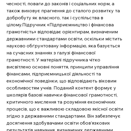
чесності, поваги до законів і соціальних норм, а
також виховує прагнення до сталого розвитку та
добробуту як власного, так і суспільства в
цілому.Підручник «Підприємництво і фінансова
грамотність» відповідає орієнтирам, визначеним
державними стандартами освіти, оскільки містить
науково обґрунтовану інформацію, яка базується
на сучасних знаннях з галузі фінансової
грамотності. У матеріалі підручника чітко
висвітлено основні поняття, принципи управління
фінансами, підприємницької діяльності та
економічної поведінки, що відповідають віковим
особливостям учнів. Поданий контент формує у
школярів базові навички фінансової грамотності,
критичного мислення та розуміння економічних
процесів, що є важливою складовою якісної освіти
згідно з державними стандартами. Він забезпечує
досягнення здобувачами освіти обов’язкових
результатів навчання, визначених державними