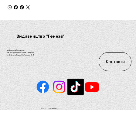
Видавництво "Генеза"
vyd.geneza@gmail.com
38 (050) 330 14 05 (Viber, Telegram)
м. Київ, вул. Левка Лук'яненка, 2-Л
Контакти
© 2025, ТОВ "Генеза"