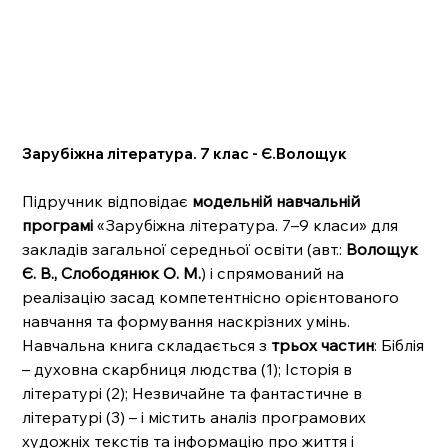
Зарубіжна література. 7 клас - Є.Волощук
Підручник відповідає
модельній навчальній
програмі
«Зарубіжна література. 7–9 класи» для
закладів загальної середньої освіти (авт.:
Волощук
Є. В., Слободянюк О. М.
) і спрямований на
реалізацію засад компетентнісно орієнтованого
навчання та формування наскрізних умінь.
Навчальна книга складається з
трьох
частин
: Біблія
– духовна скарбниця людства (1); Історія в
літературі (2); Незвичайне та фантастичне в
літературі (3) – і містить аналіз програмових
художніх текстів та інформацію про життя і