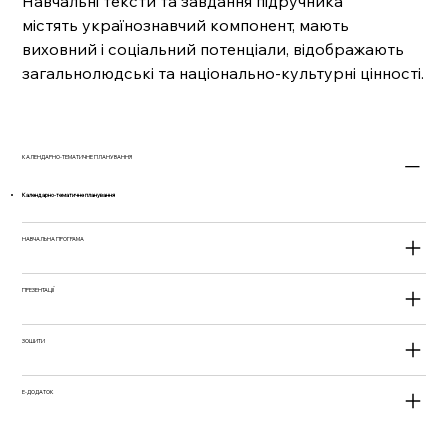
Навчальні тексти та завдання підручника
містять українознавчий компонент, мають
виховний і соціальний потенціали, відображають
загальнолюдські та національно-культурні цінності.
КАЛЕНДАРНО-ТЕМАТИЧНЕ ПЛАНУВАННЯ
Календарно-тематичне планування
НАВЧАЛЬНА ПРОГРАМА
ПРЕЗЕНТАЦІЇ
ЗОШИТИ
Е-ДОДАТОК