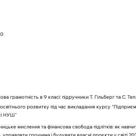
30
ва грамотність в 9 класі: підручники Т. Гільберг та С. Те
я освітнього розвитку під час викладання курсу "Підприє
сі НУШ"
ницьке мислення та фінансова свобода підлітків: як навчи
, управляти грошима і будувати власні проєкти у світі 20