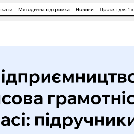
ікати
Методична підтримка
Новини
Проєкт для 1 к
ідприємництво
сова грамотніс
асі: підручники