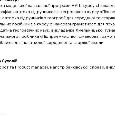
ка модельної навчальної програми НУШ курсу «Пізнаємо
рафія», авторка підручника з інтегрованого курсу «Пізнає
в, авторка підручників з географії для середньої та старш
льних посібників з курсу фінансової грамотності для поча
датка географічних наук, викладачка Хмельницької гуман
вчального посібника «Підприємництво і фінансова грамотн
сібників для початкової, середньої та старшої школи.
 Суховій 
сист та Product manager, магістр банківської справи, вик