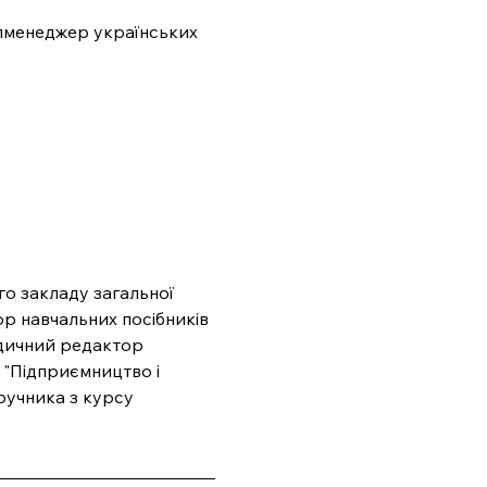
пменеджер українських 
о закладу загальної 
ор навчальних посібників 
одичний редактор 
 "Підприємництво і 
ручника з курсу 