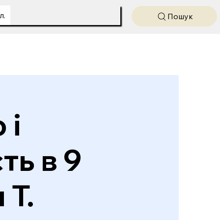
л.
Пошук
 і
ть в 9
 Т.