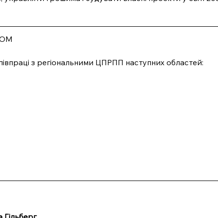
OM
півпраці з регіональними ЦПРПП наступних областей:
а Гільберг