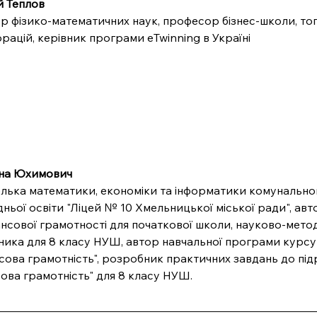
й Теплов
р фізико-математичних наук, професор бізнес-школи, то
рацій, керівник програми eTwinning в Україні
на Юхимович
лька математики, економіки та інформатики комунальног
ньої освіти "Ліцей № 10 Хмельницької міської ради", авт
ансової грамотності для початкової школи, науково-мет
ника для 8 класу НУШ, автор навчальної програми курсу
сова грамотність", розробник практичних завдань до під
ова грамотність" для 8 класу НУШ.