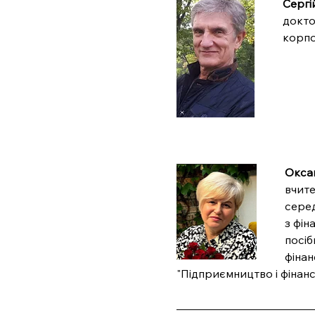
Cергі
докто
корпо
Окса
вчите
серед
з фін
посіб
фінан
"Підприємництво і фінанс