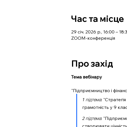
Час та місце
29 січ. 2026 р., 16:00 – 18:
ZOOM-конференція
Про захід
Тема вебінару
"Підприємництво і фінансо
1 підтема
: "Стратегі
грамотність у 9 кла
2 підтема
: "Підприєм
створювати цінність