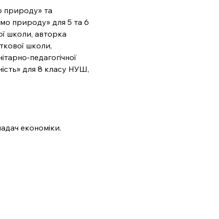
 природу» та 
мо природу» для 5 та 6 
ої школи, авторка 
ткової школи, 
ітарно-педагогічної 
ість» для 8 класу НУШ, 
ладач економіки.