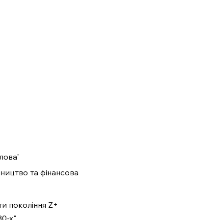
плова"
мництво та фінансова 
ти покоління Z+ 
30-х"