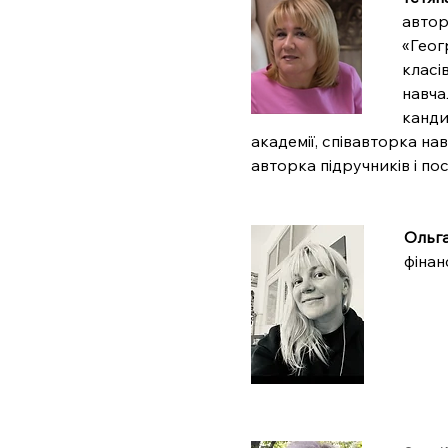
автор
«Геог
класі
навча
канди
академії, співавторка на
авторка підручників і по
Ольга
фінан