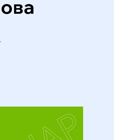
лова
"