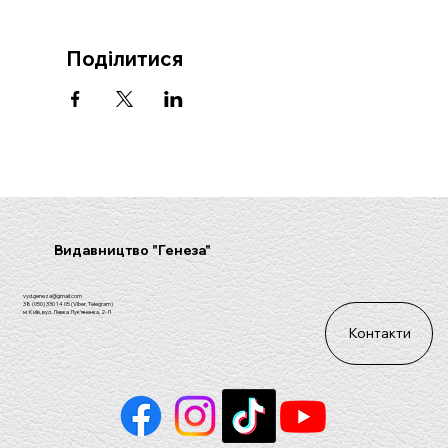
Поділитися
Видавництво "Генеза"
vyd.geneza@gmail.com
38 (050) 330 14 05 (Viber, Telegram)
м. Київ, вул. Левка Лук'яненка, 2-Л
Контакти