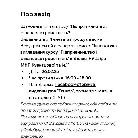
Про захід
Шановні вчителі курсу "Підприємництво і 
фінансова грамотність"!
Видавництво "Генеза" запрошує вас на 
Всеукраїнський семінар за темою: 
"Інноватика 
викладання курсу "Підприємництво і 
фінансова грамотність" в 8 класі НУШ (за 
МНП Кузнєцової та ін.)"
Дата: 
06.02.25
Час проведення: 
16:00 - 18:00
Платформа: 
Facebook-сторінка 
видавництва "Генеза"
, пряма трансляція 
на сторінці (LIVE)
Рекомендуємо вподобати сторінку, аби побачити 
початок прямої трансляції на Facebook.
Посилання на вебінар на електронні пошти не 
відправляємо! Заходьте о 16:00 на нашу сторінку 
у Фейсбуці, оновлюйте її та побачите пряму 
трансляцію.