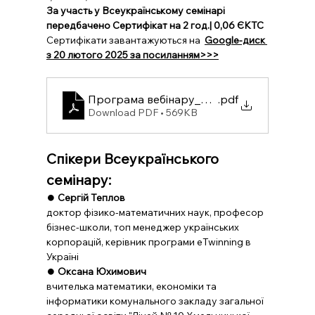
За участь у Всеукраїнському семінарі 
передбачено Сертифікат на 2 год.| 0,06 ЄКТС
Сертифікати завантажуються на  
Google-диск 
з 20 лютого 2025 за посиланням>>>
Програма вебінару_06.02.25
.pdf
Download PDF • 569KB
Спікери Всеукраїнського 
семінару:
⏺️ 
Cергій Теплов
доктор фізико-математичних наук, професор 
бізнес-школи, топ менеджер українських 
корпорацій, керівник програми eTwinning в 
Україні
⏺️ 
Оксана Юхимович
вчителька математики, економіки та 
інформатики комунального закладу загальної 