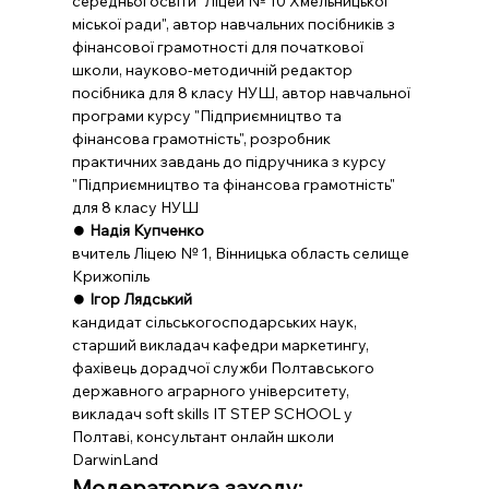
середньої освіти "Ліцей № 10 Хмельницької 
міської ради", автор навчальних посібників з 
фінансової грамотності для початкової 
школи, науково-методичній редактор 
посібника для 8 класу НУШ, автор навчальної 
програми курсу "Підприємництво та 
фінансова грамотність", розробник 
практичних завдань до підручника з курсу 
"Підприємництво та фінансова грамотність" 
для 8 класу НУШ
⏺️ 
Надія Купченко
вчитель Ліцею № 1, Вінницька область селище 
Крижопіль
⏺️ 
Ігор Лядський
кандидат сільськогосподарських наук, 
старший викладач кафедри маркетингу, 
фахівець дорадчої служби Полтавського 
державного аграрного університету, 
викладач soft skills IT STEP SCHOOL у 
Полтаві, консультант онлайн школи 
DarwinLand
Модераторка заходу: