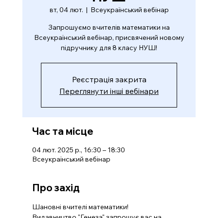
вт, 04 лют.
  |  
Всеукраїнський вебінар
Запрошуємо вчителів математики на
Всеукраїнський вебінар, присвячений новому
підручнику для 8 класу НУШ!
Реєстрація закрита
Переглянути інші вебінари
Час та місце
04 лют. 2025 р., 16:30 – 18:30
Всеукраїнський вебінар
Про захід
Шановні вчителі математики!
Видавництво "Генеза" запрошує вас на 