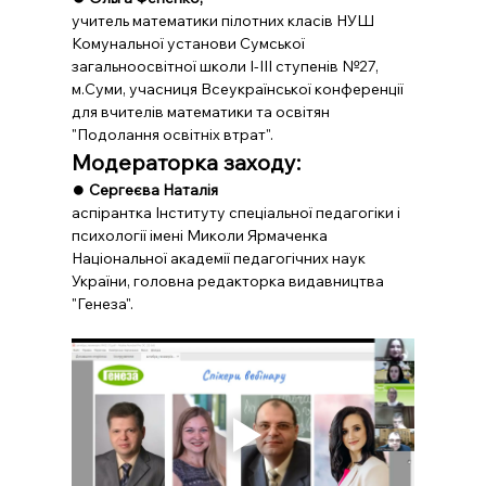
учитель математики пілотних класів НУШ 
Комунальної установи Сумської 
загальноосвітної школи І-ІІІ ступенів №27, 
м.Суми, учасниця Всеукраїнської конференції 
для вчителів математики та освітян 
"Подолання освітніх втрат".
Модераторка заходу:
⏺️ 
Сергеєва Наталія 
аспірантка Інституту спеціальної педагогіки і 
психології імені Миколи Ярмаченка 
Національної академії педагогічних наук 
України, головна редакторка видавництва 
"Генеза".