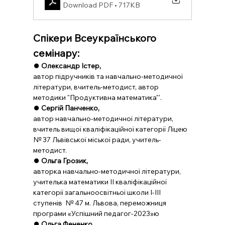
Download PDF • 717KB
Спікери Всеукраїнського 
семінару:
⏺️ Олександр Істер,
автор підручників та навчально-методичної 
літератури, вчитель-методист, автор 
методики "Продуктивна математика"ʼ.
⏺️ Сергій Панченко,
автор навчально-методичної літератури, 
вчитель вищої кваліфікаційної категорії Ліцею 
№ 37 Львівської міської ради, учитель-
методист.
⏺️ Ольга Грозик,
авторка навчально-методичної літератури, 
учителька математики II кваліфікаційної 
категорії загальноосвітньої школи І-ІІІ 
ступенів  № 47 м. Львова, переможниця 
програми «Успішний педагог-2023»ю
⏺️ Ольга Фененко,