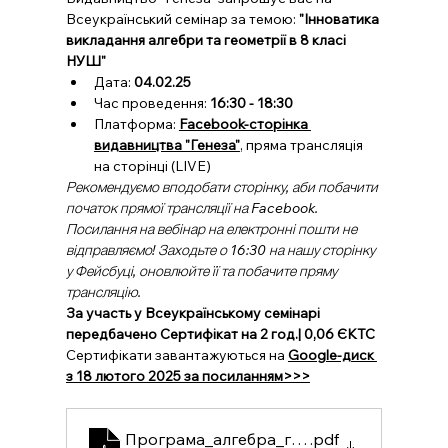
Всеукраїнський семінар за темою: 
"Інноватика 
викладання алгебри та геометрії в 8 класі 
НУШ"
Дата: 
04.02.25
Час проведення: 
16:30 - 18:30
Платформа: 
Facebook-сторінка 
видавництва "Генеза"
, пряма трансляція 
на сторінці (LIVE)
Рекомендуємо вподобати сторінку, аби побачити 
початок прямої трансляції на Facebook.
Посилання на вебінар на електронні пошти не 
відправляємо! Заходьте о 16:30 на нашу сторінку 
у Фейсбуці, оновлюйте її та побачите пряму 
трансляцію.
За участь у Всеукраїнському семінарі 
передбачено Сертифікат на 2 год.| 0,06 ЄКТС
Сертифікати завантажуються на 
Google-диск 
з 18 лютого 2025 за посиланням>>>
Програма_алгебра_геометрія_04_02_20
.pdf