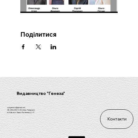
Поділитися
Видавництво "Генеза"
vyd.geneza@gmail.com
38 (050) 330 14 05 (Viber, Telegram)
м. Київ, вул. Левка Лук'яненка, 2-Л
Контакти